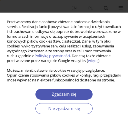
EN
PL
Przetwarzamy dane osobowe zbierane podczas odwiedzania
serwisu. Realizacja funkcji pozyskiwania informacji o użytkownikach
i ich zachowaniu odbywa się poprzez dobrowolnie wprowadzone w
formularzach informacje oraz zapisywanie w urządzeniach
końcowych plików cookies (tzw. ciasteczka). Dane, w tym pliki
cookies, wykorzystywane są w celu realizacji usług, zapewnienia
wygodnego korzystania ze strony oraz w celu monitorowania
Autor
Oleksandr Likhota
ruchu zgodnie z
Polityką prywatności
. Dane są także zbierane i
przetwarzane przez narzędzie Google Analytics (
więcej
).
Możesz zmienić ustawienia cookies w swojej przeglądarce.
ARTYKUŁ
Ograniczenie stosowania plików cookies w konfiguracji przeglądarki
może wpłynąć na niektóre funkcjonalności dostępne na stronie.
Opracowanie modelu oceny poziomu
bezpieczeństwa finansowego przedsiębiorstwa w
Zgadzam się
zmieniającym się otoczeniu zewnętrznym
Tetyana Korytko
,
Samira Pіletska
,
Tetiana Kulinich
,
Iryna Miahkykh
,
Nie zgadzam się
Oleksandr Likhota
Ekonomista 2025;(4):479-495
DOI
:
https://doi.org/10.52335/ekon/203592