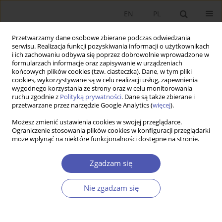
EN
PL
Przetwarzamy dane osobowe zbierane podczas odwiedzania
serwisu. Realizacja funkcji pozyskiwania informacji o użytkownikach
i ich zachowaniu odbywa się poprzez dobrowolnie wprowadzone w
formularzach informacje oraz zapisywanie w urządzeniach
końcowych plików cookies (tzw. ciasteczka). Dane, w tym pliki
cookies, wykorzystywane są w celu realizacji usług, zapewnienia
wygodnego korzystania ze strony oraz w celu monitorowania
Autor
Muhammad Umer
ruchu zgodnie z
Polityką prywatności
. Dane są także zbierane i
przetwarzane przez narzędzie Google Analytics (
więcej
).
Możesz zmienić ustawienia cookies w swojej przeglądarce.
Empirical Analysis of the Phillips Curve and
Ograniczenie stosowania plików cookies w konfiguracji przeglądarki
może wpłynąć na niektóre funkcjonalności dostępne na stronie.
Okun’s Law Through Simultaneous Equation
Modeling: A Case Study of Pakistan.
Zgadzam się
Muhammad Umer
,
Mukhtar Danladi
,
Babar Nawaz
Ekonomista 2021;(3):418-439
Nie zgadzam się
DOI
:
https://doi.org/10.52335/dvqigjykff19
Statystyki