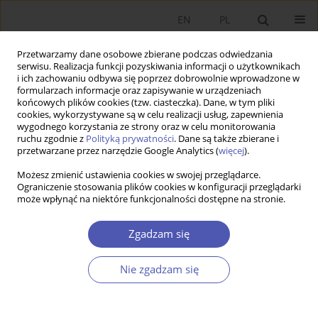
EN
PL
Przetwarzamy dane osobowe zbierane podczas odwiedzania
serwisu. Realizacja funkcji pozyskiwania informacji o użytkownikach
i ich zachowaniu odbywa się poprzez dobrowolnie wprowadzone w
formularzach informacje oraz zapisywanie w urządzeniach
końcowych plików cookies (tzw. ciasteczka). Dane, w tym pliki
cookies, wykorzystywane są w celu realizacji usług, zapewnienia
wygodnego korzystania ze strony oraz w celu monitorowania
Autor
Monika Banaszewska
ruchu zgodnie z
Polityką prywatności
. Dane są także zbierane i
przetwarzane przez narzędzie Google Analytics (
więcej
).
Możesz zmienić ustawienia cookies w swojej przeglądarce.
ARTYKUŁ
Ograniczenie stosowania plików cookies w konfiguracji przeglądarki
może wpłynąć na niektóre funkcjonalności dostępne na stronie.
Wydatki bieżące w cyklu wyborczym: Przypadek
gmin w Polsce
Zgadzam się
Monika Banaszewska
Ekonomista 2025;(1):52-81
Nie zgadzam się
DOI
:
https://doi.org/10.52335/ekon/196211
Statystyki
Streszczenie
Artykuł
(PDF)