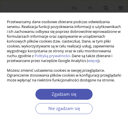
EN
PL
Przetwarzamy dane osobowe zbierane podczas odwiedzania
serwisu. Realizacja funkcji pozyskiwania informacji o użytkownikach
i ich zachowaniu odbywa się poprzez dobrowolnie wprowadzone w
formularzach informacje oraz zapisywanie w urządzeniach
końcowych plików cookies (tzw. ciasteczka). Dane, w tym pliki
cookies, wykorzystywane są w celu realizacji usług, zapewnienia
wygodnego korzystania ze strony oraz w celu monitorowania
Autor
Mehmet Mercan
ruchu zgodnie z
Polityką prywatności
. Dane są także zbierane i
przetwarzane przez narzędzie Google Analytics (
więcej
).
Możesz zmienić ustawienia cookies w swojej przeglądarce.
The Effects of Exchange Rate Changes on the
Ograniczenie stosowania plików cookies w konfiguracji przeglądarki
może wpłynąć na niektóre funkcjonalności dostępne na stronie.
External Trade Balance
Ismet Göçer
,
Mehmet Mercan
,
Osman Peker
Zgadzam się
Ekonomista 2013;(2):247-258
Statystyki
Nie zgadzam się
Streszczenie
Artykuł
(PDF)