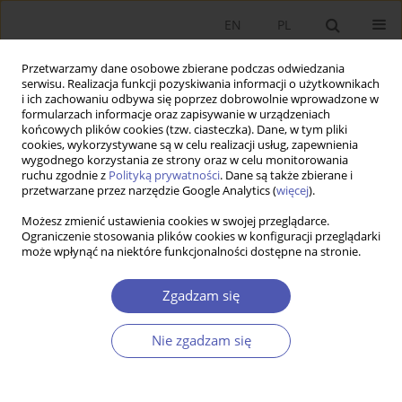
EN
PL
Przetwarzamy dane osobowe zbierane podczas odwiedzania
serwisu. Realizacja funkcji pozyskiwania informacji o użytkownikach
i ich zachowaniu odbywa się poprzez dobrowolnie wprowadzone w
formularzach informacje oraz zapisywanie w urządzeniach
końcowych plików cookies (tzw. ciasteczka). Dane, w tym pliki
cookies, wykorzystywane są w celu realizacji usług, zapewnienia
wygodnego korzystania ze strony oraz w celu monitorowania
Autor
Tymoteusz Mętrak
ruchu zgodnie z
Polityką prywatności
. Dane są także zbierane i
przetwarzane przez narzędzie Google Analytics (
więcej
).
Możesz zmienić ustawienia cookies w swojej przeglądarce.
ARTYKUŁ
Ograniczenie stosowania plików cookies w konfiguracji przeglądarki
może wpłynąć na niektóre funkcjonalności dostępne na stronie.
Stan obecny i historia ruchu Law & Economics w
Polsce
Zgadzam się
Tymoteusz Mętrak
,
Krzysztof Koźmiński
DOI
:
https://doi.org/10.52335/ekon/221390
Nie zgadzam się
Statystyki
Streszczenie
Artykuł
(PDF)