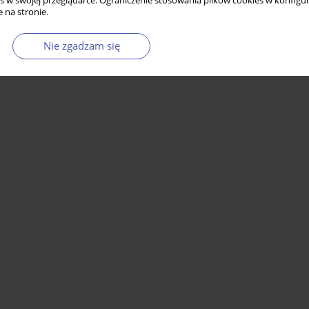
s w swojej przeglądarce. Ograniczenie stosowania plików cookies w konfigur
 na stronie.
Nie zgadzam się