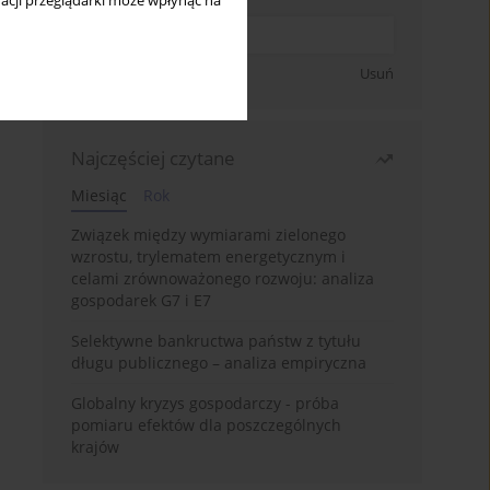
acji przeglądarki może wpłynąć na
Zapisz się
Usuń
Najczęściej czytane
Miesiąc
Rok
Związek między wymiarami zielonego
wzrostu, trylematem energetycznym i
celami zrównoważonego rozwoju: analiza
gospodarek G7 i E7
Selektywne bankructwa państw z tytułu
długu publicznego – analiza empiryczna
Globalny kryzys gospodarczy - próba
pomiaru efektów dla poszczególnych
krajów