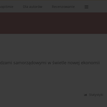
sopiśmie
Dla autorów
Recenzowanie
ładzami samorządowymi w świetle nowej ekonomii
Statystyki