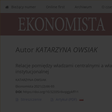
Bieżący numer
Online first
Archiwum
O cza
Autor
KATARZYNA OWSIAK
Relacje pomiędzy władzami centralnymi a w
instytucjonalnej
KATARZYNA OWSIAK
Ekonomista 2021;(2):66-93
DOI
:
https://doi.org/10.52335/dvqigjykff11
Streszczenie
Artykuł
(PDF)