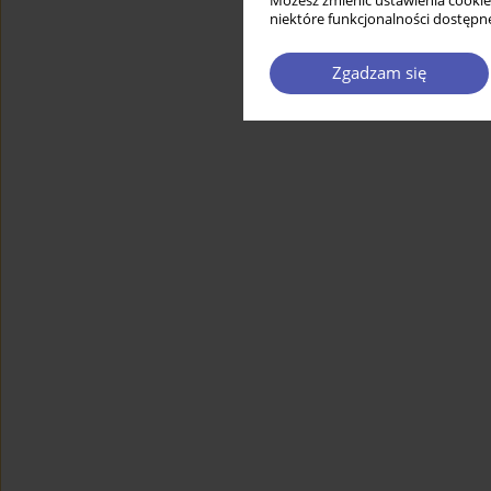
Możesz zmienić ustawienia cookie
niektóre funkcjonalności dostępne
Zgadzam się