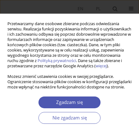
EN
PL
Przetwarzamy dane osobowe zbierane podczas odwiedzania
serwisu. Realizacja funkcji pozyskiwania informacji o użytkownikach
i ich zachowaniu odbywa się poprzez dobrowolnie wprowadzone w
formularzach informacje oraz zapisywanie w urządzeniach
końcowych plików cookies (tzw. ciasteczka). Dane, w tym pliki
cookies, wykorzystywane są w celu realizacji usług, zapewnienia
wygodnego korzystania ze strony oraz w celu monitorowania
Autor
Julia Włodarczyk
ruchu zgodnie z
Polityką prywatności
. Dane są także zbierane i
przetwarzane przez narzędzie Google Analytics (
więcej
).
Możesz zmienić ustawienia cookies w swojej przeglądarce.
RECENZJA, OMÓWIENIE
Ograniczenie stosowania plików cookies w konfiguracji przeglądarki
może wpłynąć na niektóre funkcjonalności dostępne na stronie.
Recenzja książki Johna Komlosa
Foundations of
Real-World Economics. What Every Economics
Zgadzam się
Student Needs to Know
. Wyd. 3, Routledge, New
York 2023, ss. 420
Nie zgadzam się
Julia Włodarczyk
Ekonomista 2025;(2):294-297
DOI
:
https://doi.org/10.52335/ekon/191937