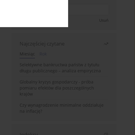
Zapisz się
Usuń
Najczęściej czytane
Miesiąc
Rok
Selektywne bankructwa państw z tytułu
długu publicznego – analiza empiryczna
Globalny kryzys gospodarczy - próba
pomiaru efektów dla poszczególnych
krajów
Czy wynagrodzenie minimalne oddziałuje
na inflację?
Indeksy