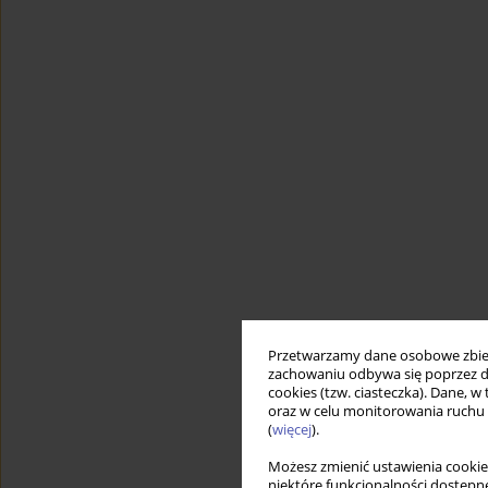
Przetwarzamy dane osobowe zbiera
zachowaniu odbywa się poprzez d
cookies (tzw. ciasteczka). Dane, w
oraz w celu monitorowania ruchu
(
więcej
).
Możesz zmienić ustawienia cookie
niektóre funkcjonalności dostępne