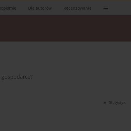
sopiśmie
Dla autorów
Recenzowanie
 w gospodarce?
Statystyki