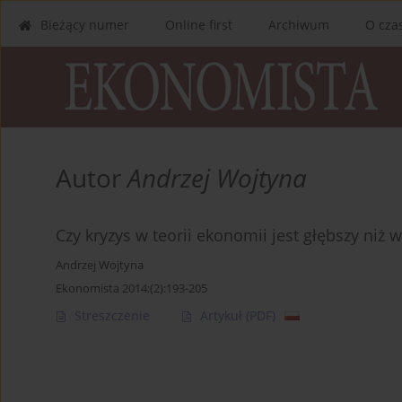
Bieżący numer
Online first
Archiwum
O cza
Autor
Andrzej Wojtyna
Czy kryzys w teorii ekonomii jest głębszy niż
Andrzej Wojtyna
Ekonomista 2014;(2):193-205
Streszczenie
Artykuł
(PDF)