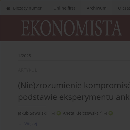
Bieżący numer
Online first
Archiwum
O cza
1/2025
ARTYKUŁ
(Nie)zrozumienie kompromisó
podstawie eksperymentu ank
1
2
Jakub Sawulski
,
Aneta Kiełczewska
Więcej