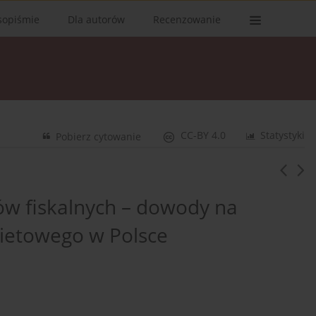
sopiśmie
Dla autorów
Recenzowanie
CC-BY 4.0
Statystyki
Pobierz cytowanie
w fiskalnych – dowody na
ietowego w Polsce