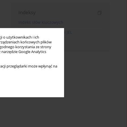
Indeksy
Indeks słów kluczowych
Indeks kodów klasyfikacji JEL
i o użytkownikach i ich
Indeks autorów
rządzeniach końcowych plików
wygodnego korzystania ze strony
z narzędzie Google Analytics
acji przeglądarki może wpłynąć na