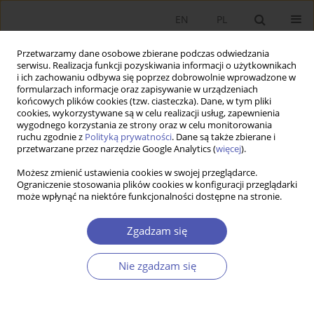
EN
PL
Przetwarzamy dane osobowe zbierane podczas odwiedzania
serwisu. Realizacja funkcji pozyskiwania informacji o użytkownikach
i ich zachowaniu odbywa się poprzez dobrowolnie wprowadzone w
formularzach informacje oraz zapisywanie w urządzeniach
końcowych plików cookies (tzw. ciasteczka). Dane, w tym pliki
cookies, wykorzystywane są w celu realizacji usług, zapewnienia
wygodnego korzystania ze strony oraz w celu monitorowania
6/2015
ruchu zgodnie z
Polityką prywatności
. Dane są także zbierane i
przetwarzane przez narzędzie Google Analytics (
więcej
).
Możesz zmienić ustawienia cookies w swojej przeglądarce.
Ograniczenie stosowania plików cookies w konfiguracji przeglądarki
może wpłynąć na niektóre funkcjonalności dostępne na stronie.
Rozwój finansowania typu
private equity w Polsce i w
Zgadzam się
innych krajach Europy
Nie zgadzam się
Środkowo-Wschodniej