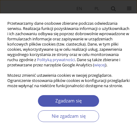
EN
PL
Przetwarzamy dane osobowe zbierane podczas odwiedzania
serwisu. Realizacja funkcji pozyskiwania informacji o użytkownikach
i ich zachowaniu odbywa się poprzez dobrowolnie wprowadzone w
formularzach informacje oraz zapisywanie w urządzeniach
końcowych plików cookies (tzw. ciasteczka). Dane, w tym pliki
cookies, wykorzystywane są w celu realizacji usług, zapewnienia
wygodnego korzystania ze strony oraz w celu monitorowania
6/2015
ruchu zgodnie z
Polityką prywatności
. Dane są także zbierane i
przetwarzane przez narzędzie Google Analytics (
więcej
).
Możesz zmienić ustawienia cookies w swojej przeglądarce.
Ograniczenie stosowania plików cookies w konfiguracji przeglądarki
może wpłynąć na niektóre funkcjonalności dostępne na stronie.
Fundusze hedgingowe -
definicja i tendencje rozwoju
Zgadzam się
Nie zgadzam się
1
Waldemar Aspadarec
Więcej