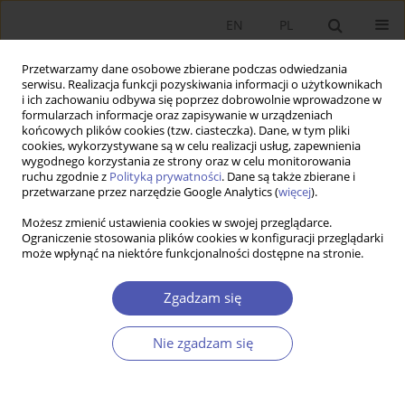
EN
PL
Przetwarzamy dane osobowe zbierane podczas odwiedzania
serwisu. Realizacja funkcji pozyskiwania informacji o użytkownikach
i ich zachowaniu odbywa się poprzez dobrowolnie wprowadzone w
formularzach informacje oraz zapisywanie w urządzeniach
końcowych plików cookies (tzw. ciasteczka). Dane, w tym pliki
cookies, wykorzystywane są w celu realizacji usług, zapewnienia
wygodnego korzystania ze strony oraz w celu monitorowania
1/2020
ruchu zgodnie z
Polityką prywatności
. Dane są także zbierane i
przetwarzane przez narzędzie Google Analytics (
więcej
).
Możesz zmienić ustawienia cookies w swojej przeglądarce.
Ograniczenie stosowania plików cookies w konfiguracji przeglądarki
może wpłynąć na niektóre funkcjonalności dostępne na stronie.
Zaangażowanie kulturalne
przedsiębiorstw w ramach
Zgadzam się
społecznej odpowiedzialności
Nie zgadzam się
biznesu