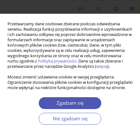
EN
PL
Przetwarzamy dane osobowe zbierane podczas odwiedzania
serwisu. Realizacja funkcji pozyskiwania informacji o użytkownikach
i ich zachowaniu odbywa się poprzez dobrowolnie wprowadzone w
formularzach informacje oraz zapisywanie w urządzeniach
końcowych plików cookies (tzw. ciasteczka). Dane, w tym pliki
cookies, wykorzystywane są w celu realizacji usług, zapewnienia
wygodnego korzystania ze strony oraz w celu monitorowania
2/2016
ruchu zgodnie z
Polityką prywatności
. Dane są także zbierane i
przetwarzane przez narzędzie Google Analytics (
więcej
).
Możesz zmienić ustawienia cookies w swojej przeglądarce.
Ograniczenie stosowania plików cookies w konfiguracji przeglądarki
może wpłynąć na niektóre funkcjonalności dostępne na stronie.
The Impact of the EU-entry
Related Migration on Income
Zgadzam się
Inequality in Poland
Nie zgadzam się
1
Patrycja Graca-Gelert