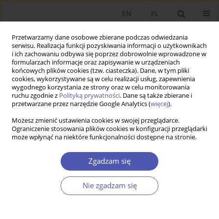
EN
PL
Przetwarzamy dane osobowe zbierane podczas odwiedzania
serwisu. Realizacja funkcji pozyskiwania informacji o użytkownikach
i ich zachowaniu odbywa się poprzez dobrowolnie wprowadzone w
formularzach informacje oraz zapisywanie w urządzeniach
końcowych plików cookies (tzw. ciasteczka). Dane, w tym pliki
cookies, wykorzystywane są w celu realizacji usług, zapewnienia
wygodnego korzystania ze strony oraz w celu monitorowania
6/2021
ruchu zgodnie z
Polityką prywatności
. Dane są także zbierane i
przetwarzane przez narzędzie Google Analytics (
więcej
).
Możesz zmienić ustawienia cookies w swojej przeglądarce.
Ograniczenie stosowania plików cookies w konfiguracji przeglądarki
może wpłynąć na niektóre funkcjonalności dostępne na stronie.
János Kornai i jego wiekopomne
dzieło
Zgadzam się
Nie zgadzam się
Grzegorz W. Kołodko
Więcej