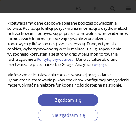
EN
PL
Przetwarzamy dane osobowe zbierane podczas odwiedzania
serwisu. Realizacja funkcji pozyskiwania informacji o użytkownikach
i ich zachowaniu odbywa się poprzez dobrowolnie wprowadzone w
formularzach informacje oraz zapisywanie w urządzeniach
końcowych plików cookies (tzw. ciasteczka). Dane, w tym pliki
cookies, wykorzystywane są w celu realizacji usług, zapewnienia
wygodnego korzystania ze strony oraz w celu monitorowania
2/2015
ruchu zgodnie z
Polityką prywatności
. Dane są także zbierane i
przetwarzane przez narzędzie Google Analytics (
więcej
).
Możesz zmienić ustawienia cookies w swojej przeglądarce.
Ograniczenie stosowania plików cookies w konfiguracji przeglądarki
może wpłynąć na niektóre funkcjonalności dostępne na stronie.
Determinanty oczekiwanych
wynagrodzeń studentów
Zgadzam się
kierunków ekonomicznych na
Nie zgadzam się
przykładzie wybranych uczelni