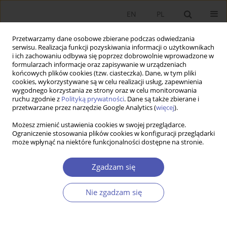
EN
PL
Przetwarzamy dane osobowe zbierane podczas odwiedzania
serwisu. Realizacja funkcji pozyskiwania informacji o użytkownikach
i ich zachowaniu odbywa się poprzez dobrowolnie wprowadzone w
formularzach informacje oraz zapisywanie w urządzeniach
końcowych plików cookies (tzw. ciasteczka). Dane, w tym pliki
cookies, wykorzystywane są w celu realizacji usług, zapewnienia
wygodnego korzystania ze strony oraz w celu monitorowania
2/2017
ruchu zgodnie z
Polityką prywatności
. Dane są także zbierane i
przetwarzane przez narzędzie Google Analytics (
więcej
).
Możesz zmienić ustawienia cookies w swojej przeglądarce.
Ograniczenie stosowania plików cookies w konfiguracji przeglądarki
może wpłynąć na niektóre funkcjonalności dostępne na stronie.
System instytucjonalnej
równowagi a proces zmian
Zgadzam się
instytucjonalnych z perspektywy
Nie zgadzam się
zrównoważonego rozwoju