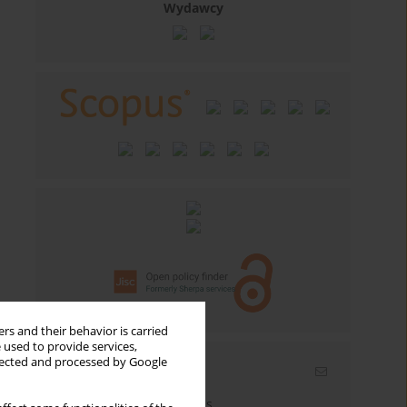
Wydawcy
rs and their behavior is carried
 used to provide services,
llected and processed by Google
Email alerts
Enter your email address