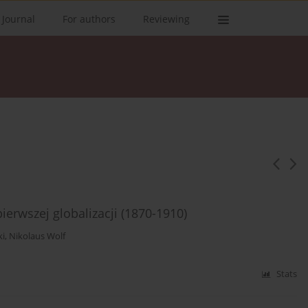
 Journal
For authors
Reviewing
erwszej globalizacji (1870-1910)
ki
,
Nikolaus Wolf
Stats