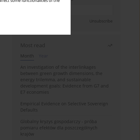
ffect some functionalities of the
Sign up
Unsubscribe
Most read
Month
Year
An investigation of the interlinkages
between green growth dimensions, the
energy trilemma, and sustainable
development goals: Evidence from G7 and
E7 economies
Empirical Evidence on Selective Sovereign
Defaults
Globalny kryzys gospodarczy - próba
pomiaru efektów dla poszczególnych
krajów