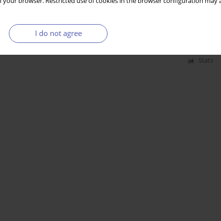
 your browser. Restricted use of cookies in the browser configuration may a
 : ekonomia z życia wzięta
I do not agree
Stats