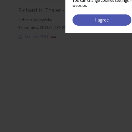
You can change cookies settings in
website.
Richard H. Thaler - Nobel z ekonomii - 2017 r.
I agree
Elżbieta Mączyńska
Ekonomista 2018;(2):239-252
Article
(PDF)