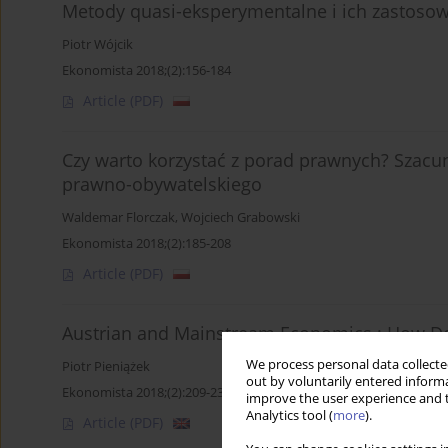
Metody quasi-eksperymentalne i ich zastosow
Piotr Wójcik
Ekonomista 2018;(2):156-184
Article
(PDF)
Czy warto korzystać z porad prawnych? Szac
prawno-obywatelskiego
Waldemar Florczak
,
Wojciech Grabowski
Ekonomista 2018;(2):185-208
Article
(PDF)
Austrian and Mainstream Economics : How Do
We process personal data collected
Piotr Pieniążek
out by voluntarily entered informa
Ekonomista 2018;(2):209-238
improve the user experience and t
Analytics tool (
more
).
Article
(PDF)