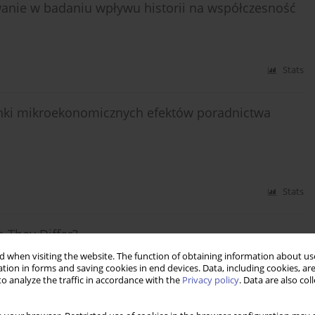
anie w badaniu wpływu historii na współczesność
Stats
unki mikroekonomicznych efektów poradnictwa
Stats
 They Differ?
 when visiting the website. The function of obtaining information about use
tion in forms and saving cookies in end devices. Data, including cookies, are
o analyze the traffic in accordance with the
Privacy policy
. Data are also co
Stats