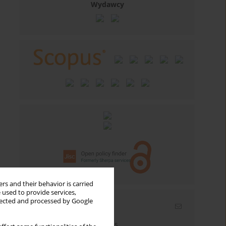
Wydawcy
rs and their behavior is carried
 used to provide services,
llected and processed by Google
Email alerts
Enter your email address