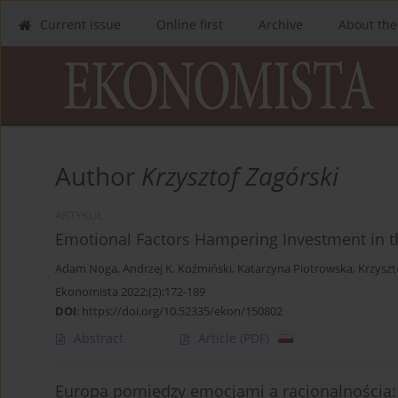
Current issue
Online first
Archive
About the
Author
Krzysztof Zagórski
ARTYKUŁ
Emotional Factors Hampering Investment in 
Adam Noga
,
Andrzej K. Koźmiński
,
Katarzyna Piotrowska
,
Krzyszt
Ekonomista 2022;(2):172-189
DOI
:
https://doi.org/10.52335/ekon/150802
Abstract
Article
(PDF)
Europa pomiędzy emocjami a racjonalnością: