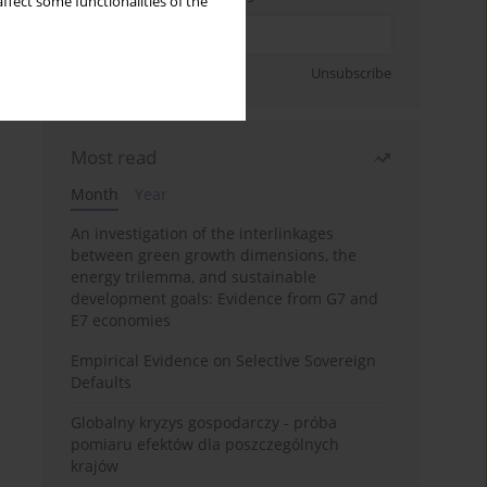
ffect some functionalities of the
Sign up
Unsubscribe
Most read
Month
Year
An investigation of the interlinkages
between green growth dimensions, the
energy trilemma, and sustainable
development goals: Evidence from G7 and
E7 economies
Empirical Evidence on Selective Sovereign
Defaults
Globalny kryzys gospodarczy - próba
pomiaru efektów dla poszczególnych
krajów