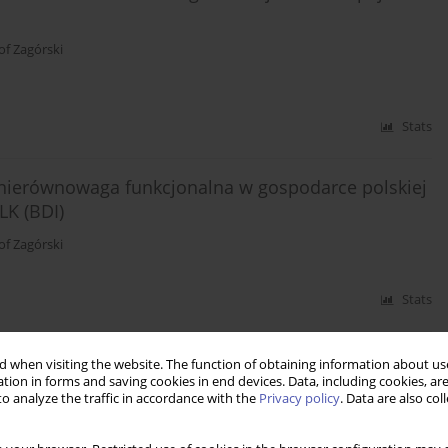
of Zagórski
Stats
nierównowaga funkcjonalna w gospodarce polskiej
LK (BDI)
of Zagórski
Stats
eczno-ekonomicznego - zastosowania syntetycznego
 when visiting the website. The function of obtaining information about use
tion in forms and saving cookies in end devices. Data, including cookies, are
o analyze the traffic in accordance with the
Privacy policy
. Data are also co
of Zagórski