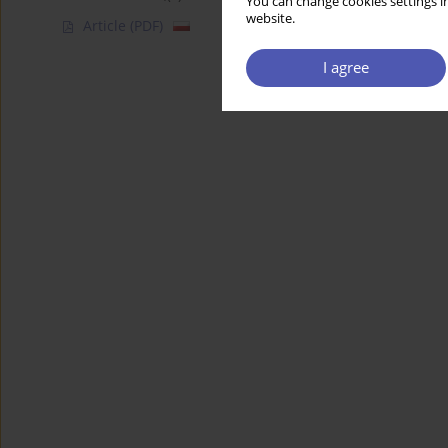
You can change cookies settings in
website.
Article
(PDF)
I agree