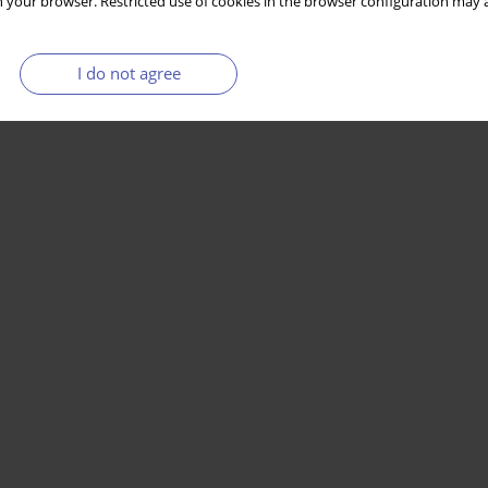
 your browser. Restricted use of cookies in the browser configuration may a
Stats
I do not agree