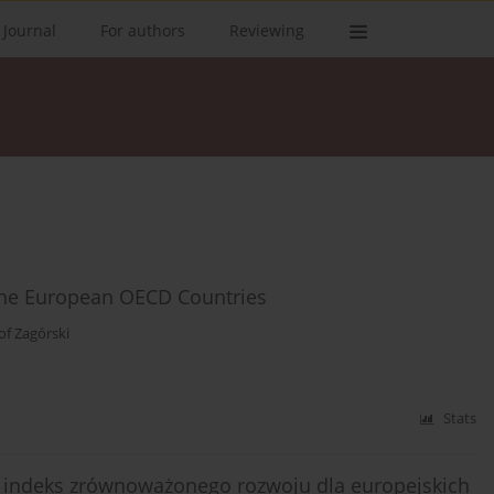
 Journal
For authors
Reviewing
the European OECD Countries
of Zagórski
Stats
 indeks zrównoważonego rozwoju dla europejskich