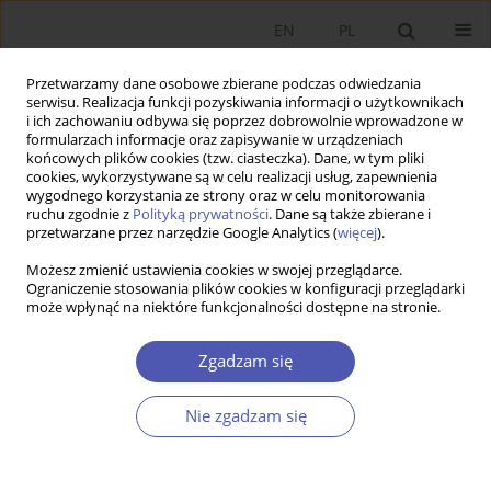
EN
PL
Przetwarzamy dane osobowe zbierane podczas odwiedzania
serwisu. Realizacja funkcji pozyskiwania informacji o użytkownikach
i ich zachowaniu odbywa się poprzez dobrowolnie wprowadzone w
formularzach informacje oraz zapisywanie w urządzeniach
końcowych plików cookies (tzw. ciasteczka). Dane, w tym pliki
cookies, wykorzystywane są w celu realizacji usług, zapewnienia
wygodnego korzystania ze strony oraz w celu monitorowania
Kod klasyfikacji JEL
P48
ruchu zgodnie z
Polityką prywatności
. Dane są także zbierane i
przetwarzane przez narzędzie Google Analytics (
więcej
).
Możesz zmienić ustawienia cookies w swojej przeglądarce.
ARTYKUŁ
Ograniczenie stosowania plików cookies w konfiguracji przeglądarki
może wpłynąć na niektóre funkcjonalności dostępne na stronie.
Populizm w literaturze światowej: jego istota,
źródła i wybrane skutki w sferze gospodarki
Zgadzam się
Barbara Maria Błaszczyk
Ekonomista 2025;(4):564-589
Nie zgadzam się
DOI
:
https://doi.org/10.52335/ekon/200858
Statystyki
Streszczenie
Artykuł
(PDF)